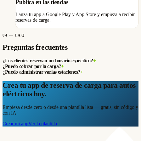
Publica en las tiendas
Lanza tu app a Google Play y App Store y empieza a recibir
reservas de carga.
04
—
FAQ
Preguntas frecuentes
¿Los clientes reservan un horario específico?
+
¿Puedo cobrar por la carga?
+
¿Puedo administrar varias estaciones?
+
Crea tu app de reserva de carga para autos
eléctricos hoy.
Empieza desde cero o desde una plantilla lista — gratis, sin código y
con IA.
Crear mi app
Ver la plantilla